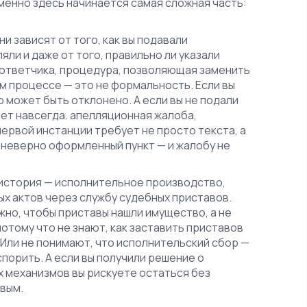
 именно здесь начинается самая сложная часть:
и зависят от того, как вы подавали
ли и даже от того, правильно ли указали
ответчика
,
процедура, позволяющая заменить
ом процессе
— это не формальность. Если вы
о может быть отклонено. А если вы не подали
ает навсегда.
апелляционная жалоба
,
первой инстанции
требует не просто текста, а
 неверно оформленный пункт — и жалобу не
 история —
исполнительное производство
,
х актов через службу судебных приставов
.
Важно, чтобы приставы нашли имущество, а не
отому что не знают, как заставить приставов
. Или не понимают, что исполнительский сбор —
спорить. А если вы получили решение о
х механизмов вы рискуете остаться без
вым.