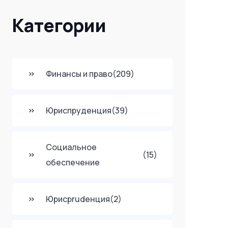
Категории
Финансы и право
(209)
Юриспруденция
(39)
Социальное
(15)
обеспечение
Юрисprudенция
(2)