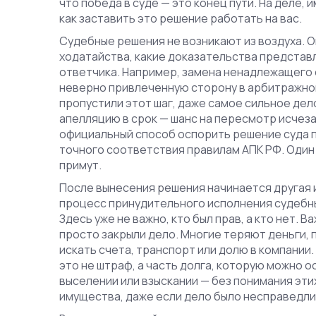
что победа в суде — это конец пути. На деле,
как заставить это решение работать на вас.
Судебные решения не возникают из воздуха. Он
ходатайства, какие доказательства представля
ответчика. Например,
замена ненадлежащего 
неверно привлеченную сторону в арбитражн
пропустили этот шаг, даже самое сильное дел
апелляцию в срок — шанс на пересмотр исчез
официальный способ оспорить решение суда 
точного соответствия правилам АПК РФ. Один
примут.
После вынесения решения начинается другая
процесс принудительного исполнения судебны
Здесь уже не важно, кто был прав, а кто нет. 
просто закрыли дело. Многие теряют деньги, п
искать счета, транспорт или долю в компании
это не штраф, а часть долга, которую можно о
выселении или взыскании — без понимания эти
имущества, даже если дело было несправедли