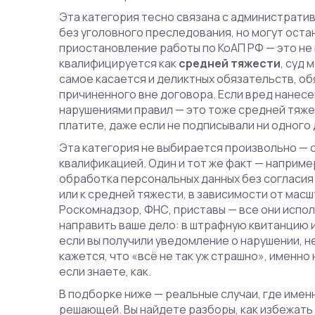
Эта категория тесно связана с
административ
без уголовного преследования, но могут оста
приостановление работы по КоАП РФ — это не 
квалифицируется как
средней тяжести
, суд 
самое касается и
деликтных обязательств
,
об
причиненного вне договора
. Если вред нанес
нарушениями правил — это тоже средней тяжест
платите, даже если не подписывали ни одного
Эта категория не выбирается произвольно — он
квалификацией. Один и тот же факт — наприме
обработка персональных данных без согласия
или к средней тяжести, в зависимости от мас
Роскомнадзор, ФНС, приставы — все они испол
направить ваше дело: в штрафную квитанцию и
если вы получили уведомление о нарушении, н
кажется, что «всё не так уж страшно», именно
если знаете, как.
В подборке ниже — реальные случаи, где имен
решающей. Вы найдете разборы, как избежать