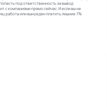
е попасть под ответственность за вывод
ит с компаниями прямо сейчас. И если вы не
есяц работы или вынужден платить лишние 7%