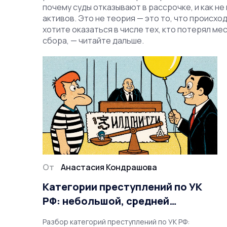
почему суды отказывают в рассрочке, и как н
активов. Это не теория — это то, что происход
хотите оказаться в числе тех, кто потерял м
сбора, — читайте дальше.
От
Анастасия Кондрашова
Категории преступлений по УК
РФ: небольшой, средней
тяжести, тяжкие и особо тяжкие
Разбор категорий преступлений по УК РФ: