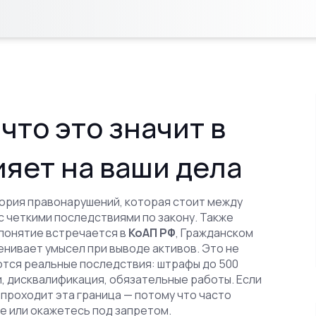
что это значит в
ияет на ваши дела
ория правонарушений, которая стоит между
с четкими последствиями по закону
. Также
о понятие встречается в
КоАП РФ
, Гражданском
ценивает умысел при выводе активов.
Это не
ются реальные последствия: штрафы до 500
, дисквалификация, обязательные работы. Если
 проходит эта граница — потому что часто
се или окажетесь под запретом.