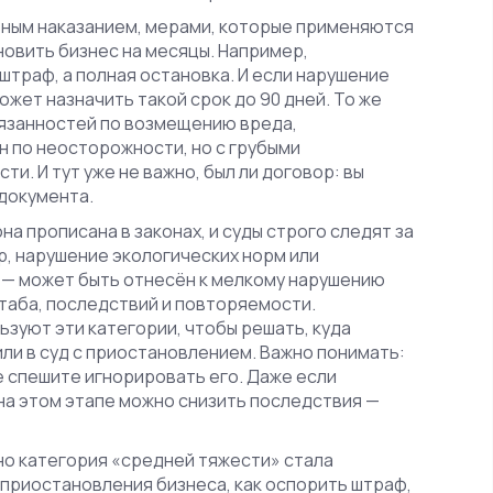
ным наказанием
,
мерами, которые применяются
новить бизнес на месяцы
. Например,
штраф, а полная остановка. И если нарушение
может назначить такой срок до 90 дней. То же
язанностей по возмещению вреда,
ен по неосторожности, но с грубыми
и. И тут уже не важно, был ли договор: вы
 документа.
а прописана в законах, и суды строго следят за
р, нарушение экологических норм или
 — может быть отнесён к мелкому нарушению
штаба, последствий и повторяемости.
ьзуют эти категории, чтобы решать, куда
ли в суд с приостановлением. Важно понимать:
е спешите игнорировать его. Даже если
 на этом этапе можно снизить последствия —
но категория «средней тяжести» стала
 приостановления бизнеса, как оспорить штраф,