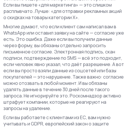
Если вы пишете «для маркетинга» — это слишком
расплывчато. Лучше: «для отправки рекламных акций
о скидках на товары категории X».
Многие думают, что если клиент сам написал вам в
WhatsApp или оставил заявку на сайте — согласие уже
есть. Это ошибка. Даже если вы получили данные
через форму, вы обязаны отдельно запросить
письменное согласие. Электронная подпись, скан
подписи, подтверждение по SMS — всё это подходит,
если человек явно указал, что даёт разрешение. А вот
если вы просто взяли данные из соцсетей или базы
покупателей — это нарушение. Также важно: согласие
можно отозвать в любой момент. И вы обязаны
удалять данные в течение 30 дней после такого
запроса. Не игнорируйте это. Роскомнадзор активно
штрафует компании, которые не реагируют на
запросы на удаление.
Если вы работаете с клиентами из ЕС, вам нужно
учитывать и
GDPR
,
европейский закон о защите