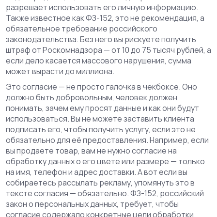
разрешает использовать его личную информацию
.
Также известное как
ФЗ-152
, это не рекомендация, а
обязательное требование российского
законодательства
. Без него вы рискуете получить
штраф от Роскомнадзора — от 10 до 75 тысяч рублей, а
если дело касается массового нарушения, сумма
может вырасти до миллиона.
Это согласие — не просто галочка в чекбоксе. Оно
должно быть
добровольным
,
человек должен
понимать, зачем ему просят данные и как они будут
использоваться
. Вы не можете заставить клиента
подписать его, чтобы получить услугу, если это не
обязательно для её предоставления. Например, если
вы продаете товар, вам не нужно согласие на
обработку данных о его цвете или размере — только
на имя, телефон и адрес доставки. А вот если вы
собираетесь рассылать рекламу, упомянуть это в
тексте согласия — обязательно.
ФЗ-152
,
российский
закон о персональных данных, требует, чтобы
согласие содержало конкретные цели обработки
.