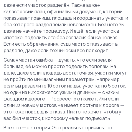
даже если участок разделён.
Также важен
кадастровый план
,
официальный документ, который
показывает границы, площадь и координаты участка, и
без которого раздел земли невозможен
.
Без него вы
даже не начнёте процедуру. И ещё: если участок в
ипотеке, поделить его без согласия банка нельзя.
Если есть обременения, суды часто отказывают в
разделе, даже если технически всё подходит.
Самая частая ошибка — думать, что если земля
большая, её можно просто поделить пополам. На
деле, даже если площадь достаточная, участки могут
не пройти по минимальным параметрам. Например,
если вы разделите 10 соток на два участка по 5 соток,
но один из них окажется узким и длинным — с узким
фасадом к дороге — Росреестр откажет. Или если
один из новых участков не имеет доступа к дороге —
это тоже повод для отказа. Никто не хочет, чтобы у
вас был участок, к которому нельзя подъехать.
Всё это — не теория. Это реальные причины, по