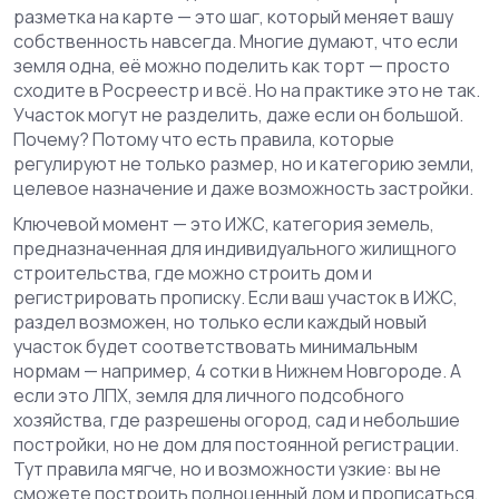
разметка на карте — это шаг, который меняет вашу
собственность навсегда.
Многие думают, что если
земля одна, её можно поделить как торт — просто
сходите в Росреестр и всё. Но на практике это не так.
Участок могут не разделить, даже если он большой.
Почему? Потому что есть правила, которые
регулируют не только размер, но и категорию земли,
целевое назначение и даже возможность застройки.
Ключевой момент — это
ИЖС
,
категория земель,
предназначенная для индивидуального жилищного
строительства, где можно строить дом и
регистрировать прописку
. Если ваш участок в ИЖС,
раздел возможен, но только если каждый новый
участок будет соответствовать минимальным
нормам — например, 4 сотки в Нижнем Новгороде. А
если это
ЛПХ
,
земля для личного подсобного
хозяйства, где разрешены огород, сад и небольшие
постройки, но не дом для постоянной регистрации
.
Тут правила мягче, но и возможности узкие: вы не
сможете построить полноценный дом и прописаться,