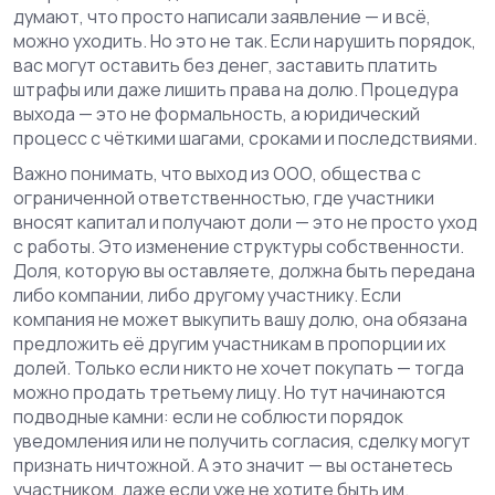
думают, что просто написали заявление — и всё,
можно уходить. Но это не так. Если нарушить порядок,
вас могут оставить без денег, заставить платить
штрафы или даже лишить права на долю. Процедура
выхода — это не формальность, а юридический
процесс с чёткими шагами, сроками и последствиями.
Важно понимать, что выход из
ООО
,
общества с
ограниченной ответственностью, где участники
вносят капитал и получают доли
— это не просто уход
с работы. Это изменение структуры собственности.
Доля, которую вы оставляете, должна быть передана
либо компании, либо другому участнику. Если
компания не может выкупить вашу долю, она обязана
предложить её другим участникам в пропорции их
долей. Только если никто не хочет покупать — тогда
можно продать третьему лицу. Но тут начинаются
подводные камни: если не соблюсти порядок
уведомления или не получить согласия, сделку могут
признать ничтожной. А это значит — вы останетесь
участником, даже если уже не хотите быть им.