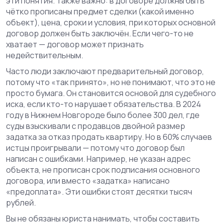
эти понятия. Также важно: в договоре должны быть
чётко прописаны предмет сделки (какой именно
объект), цена, сроки и условия, при которых основной
договор должен быть заключён. Если чего-то не
хватает — договор может признать
недействительным.
Часто люди заключают предварительный договор,
потому что «так принято», но не понимают, что это не
просто бумага. Он становится основой для судебного
иска, если кто-то нарушает обязательства. В 2024
году в Нижнем Новгороде было более 300 дел, где
суды взыскивали с продавцов двойной размер
задатка за отказ продать квартиру. Но в 60% случаев
истцы проигрывали — потому что договор был
написан с ошибками. Например, не указан адрес
объекта, не прописан срок подписания основного
договора, или вместо «задатка» написано
«предоплата». Эти ошибки стоят десятки тысяч
рублей.
Вы не обязаны юриста нанимать, чтобы составить