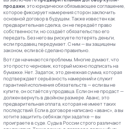
продажи
,
это юридически обязывающее соглашение,
которое фиксирует намерения сторон заключить
основной договор в будущем
. Также известен как
предварительная сделка
, он не передаёт право
собственности, но создаёт обязательство его
передать.
Без него вы рискуете потерять деньги,
если продавец передумает. С ним — вы защищены
законом, если всё сделано правильно.
Вот где начинаются проблемы. Многие думают, что
это просто черновик, который можно подписать на
бумажке. Нет.
Задаток
,
это денежная сумма, которая
подтверждает серьёзность намерений и служит
гарантией исполнения обязательств
— если вы не
купите, он остаётся у продавца. Если он не продаст —
должен вернуть в двойном размере.
Аванс
,
это
предварительная оплата, которая не имеет таких
последствий
. Если в договоре написано «аванс», а вы
хотите защитить себя как при задатке — вы
проиграете в суде. Суды в России строго различают