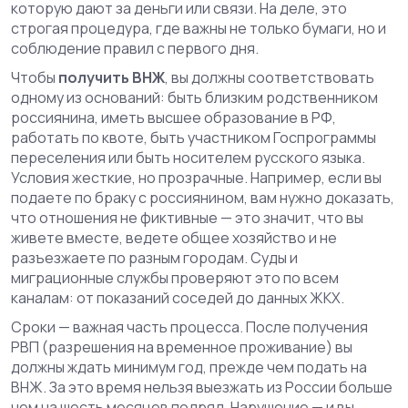
которую дают за деньги или связи. На деле, это
строгая процедура, где важны не только бумаги, но и
соблюдение правил с первого дня.
Чтобы
получить ВНЖ
, вы должны соответствовать
одному из оснований: быть близким родственником
россиянина, иметь высшее образование в РФ,
работать по квоте, быть участником Госпрограммы
переселения или быть носителем русского языка.
Условия жесткие, но прозрачные. Например, если вы
подаете по браку с россиянином, вам нужно доказать,
что отношения не фиктивные — это значит, что вы
живете вместе, ведете общее хозяйство и не
разъезжаете по разным городам. Суды и
миграционные службы проверяют это по всем
каналам: от показаний соседей до данных ЖКХ.
Сроки — важная часть процесса. После получения
РВП (разрешения на временное проживание) вы
должны ждать минимум год, прежде чем подать на
ВНЖ. За это время нельзя выезжать из России больше
чем на шесть месяцев подряд. Нарушение — и вы