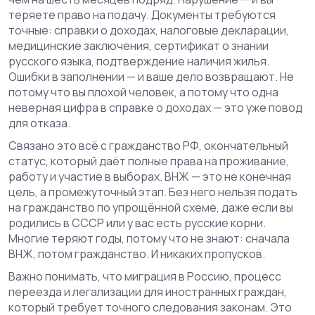
теряете право на подачу. Документы требуются
точные: справки о доходах, налоговые декларации,
медицинские заключения, сертификат о знании
русского языка, подтверждение наличия жилья.
Ошибки в заполнении — и ваше дело возвращают. Не
потому что вы плохой человек, а потому что одна
неверная цифра в справке о доходах — это уже повод
для отказа.
Связано это всё с
гражданство РФ
,
окончательный
статус, который даёт полные права на проживание,
работу и участие в выборах
. ВНЖ — это не конечная
цель, а промежуточный этап. Без него нельзя подать
на гражданство по упрощённой схеме, даже если вы
родились в СССР или у вас есть русские корни.
Многие теряют годы, потому что не знают: сначала
ВНЖ, потом гражданство. И никаких пропусков.
Важно понимать, что
миграция в Россию
,
процесс
переезда и легализации для иностранных граждан,
который требует точного следования законам
. Это