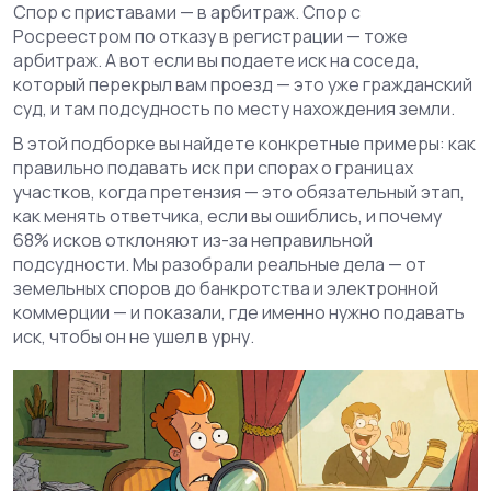
Спор с приставами — в арбитраж. Спор с
Росреестром по отказу в регистрации — тоже
арбитраж. А вот если вы подаете иск на соседа,
который перекрыл вам проезд — это уже гражданский
суд, и там подсудность по месту нахождения земли.
В этой подборке вы найдете конкретные примеры: как
правильно подавать иск при спорах о границах
участков, когда претензия — это обязательный этап,
как менять ответчика, если вы ошиблись, и почему
68% исков отклоняют из-за неправильной
подсудности. Мы разобрали реальные дела — от
земельных споров до банкротства и электронной
коммерции — и показали, где именно нужно подавать
иск, чтобы он не ушел в урну.