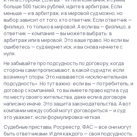
больше 500 тысяч рублей, идите в арбитраж. Если
меньше — и в арбитраж, и в мировой суд можно, но
выбор зависит от того, кто ответчик. Если ответчик —
физлицо, то только в мировой. А если вы — физлицо, а
ответчик — компания — вы можете выбрать: в
арбитраж или в мировой. Это ваше право. Но если вы
ошибетесь — суд вернет иск, и вы снова начнете с
нуля.
Не забывайте про
подсудность по договору
,
когда
стороны сами прописывают, в какой суд идти, если
возникнут споры
. Это называется «исключительная
подсудность». Но тут важно: если вы — потребитель, и
договор с компанией, то вы имеете право идти в суд
по месту своего жительства, даже если в договоре
написано иначе. Это защита законодательства. А вот
компании между собой могут договориться — и суд
это уважает, если формулировка четкая.
Судебные приставы, Росреестр, ФАС — все они могут
быть ответчиками. И для каждого — своя подсудность.