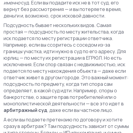
именно
суд.
Если вы подадите иск не в тот суд, его
вернут без рассмотрения — и вы потеряете время,
деньги и, возможно, срок исковой давности.
Подсудность бывает нескольких видов. Самая
простая —
подсудность по месту жительства
,
когда
иск подается по месту регистрации ответчика
.
Например, если вы ссоритесь с соседом из-за
границы участка, идти нужно в суд по его адресу. Для
юрлиц — по месту их регистрации в ЕГРЮЛ. Но есть
исключения. Если спор связан с недвижимостью, иск
подается по месту нахождения объекта — даже если
ответчик живет в другом городе. Это важный момент:
подсудность по предмету
,
когда тип спора сам
определяет, в какой суд идти
. Например, споры о
банкротстве, о защите прав потребителей или о
монополистической деятельности — все это идет в
арбитражный суд
, даже если вы частное лицо.
А если вы подаете претензию по договору и хотите
сразу в арбитраж? Там подсудность зависит от суммы
и типа стороны. Если вы — ИП или компания, и сумма