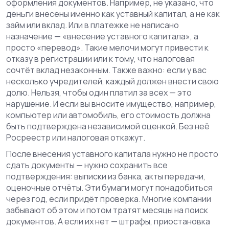
оформления документов. Например, не указано, что
деньги внесены именно как уставный капитал, а не как
займ или вклад. Или в платежке не написано
назначение — «внесение уставного капитала», а
просто «перевод». Такие мелочи могут привести к
отказу в регистрации или к тому, что налоговая
сочтёт вклад незаконным. Также важно: если у вас
несколько учредителей, каждый должен внести свою
долю. Нельзя, чтобы один платил за всех — это
нарушение. И если вы вносите имущество, например,
компьютер или автомобиль, его стоимость должна
быть подтверждена независимой оценкой. Без неё
Росреестр или налоговая откажут.
После внесения уставного капитала нужно не просто
сдать документы — нужно сохранить все
подтверждения: выписки из банка, акты передачи,
оценочные отчёты. Эти бумаги могут понадобиться
через год, если придёт проверка. Многие компании
забывают об этом и потом тратят месяцы на поиск
документов. А если их нет — штрафы, приостановка