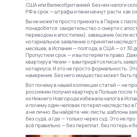
США или Великобританией. Без них налоги скл
РФ в срок — штрафы и пени начнут расти, как с
Вы не можете просто приехать в Париж с паспо
понадобятся: свидетельство о смерти с апос
переводом и апостилем), завещание (если ест
нотариальное заявление о принятии наследства
месяцев, в Испании — полгода, в США — от 30 д
Пропустили срок — и вы потеряете право. Даж
квартиру в Чехии — вам придётся писать заяв
нотариуса. И это не просто формальность. Эт
намерение. Без него имущество может быть п
Вот почему в нашей коллекции статей — не про
россиянин получил квартиру в Польше после то
из Нижнего Новгорода избежала налога в Испа
и почему один человек потерял наследство в 
а не лично. Вы найдёте чек-листы, шаблоны за
без суда, а где — только через суд. Это не про
всё правильно — без переплат, без потерь и б