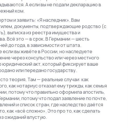
адываются. А если вы не подали декларацию в
нежный ком.
ртом и заявить: «Я наследник». Вам
тилем, документы, подтверждающие родство (с
ь), выписка из реестра имущества и
. Всё это — в срок. В Германии — шесть
ней до года, в зависимости от штата.
е если вы живёте в России, но наследуете
ление через консульство или через местного
о юридический акт, который фиксирует ваше
родано или передано государству.
сто теория. Там — реальные случаи: как
го, как нотариус отказал ему трижды, как семья
нии, потому что правильно оформила апостиль,
Германии, потому что подал заявление по почте,
явлений и список стран, где наследство даётся
 то, как «всё сложно». Это про то, как сделать
ез ожиданий впустую.