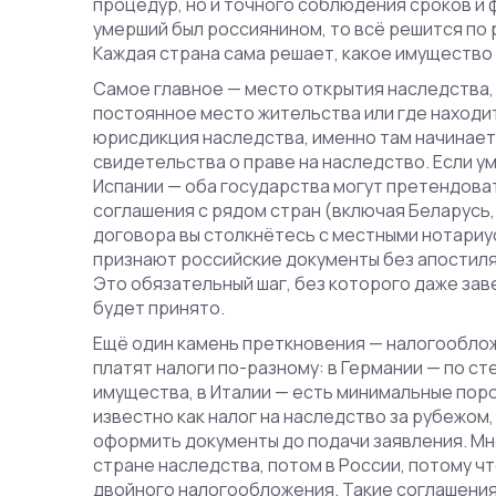
процедур, но и точного соблюдения сроков и
умерший был россиянином, то всё решится по 
Каждая страна сама решает, какое имущество 
Самое главное —
место открытия наследства
постоянное место жительства или где наход
юрисдикция наследства
, именно там начинает
свидетельства о праве на наследство
. Если у
Испании — оба государства могут претендова
соглашения с рядом стран (включая Беларусь, К
договора вы столкнётесь с местными нотариус
признают российские документы без апостиля 
Это обязательный шаг, без которого даже зав
будет принято.
Ещё один камень преткновения —
налогообло
платят налоги по-разному: в Германии — по с
имущества, в Италии — есть минимальные поро
известно как
налог на наследство за рубежом
оформить документы до подачи заявления
. М
стране наследства, потом в России, потому ч
двойного налогообложения. Такие соглашения 