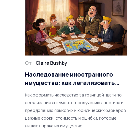
От
Claire Bushby
Наследование иностранного
имущества: как легализовать
документы и получить апостиль
Как оформить наследство за границей: шаги по
легализации документов, получению апостиля и
преодолению языковых и юридических барьеров.
Важные сроки, стоимость и ошибки, которые
лишают права на имущество.