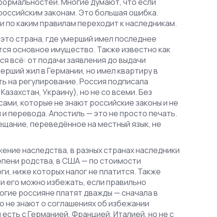
 формальностей
. Многие думают, что если
российским законам. Это большая ошибка.
и по каким правилам переходит к наследникам.
,
это страна, где умерший имел последнее
ится основное имущество
. Также известно как
ся всё: от подачи заявления до выдачи
мерший жил в Германии, но имел квартиру в
ть на регулирование. Россия подписала
азахстан, Украину), но не со всеми. Без
ами, которые не знают российские законы и не
и перевода. Апостиль — это не просто печать.
ещание, переведённое на местный язык, не
жение наследства
,
в разных странах наследники
тепени родства, в США — по стоимости
ги, ниже которых налог не платится
. Также
, и его можно избежать, если правильно
ногие россияне платят дважды — сначала в
то не знают о соглашениях об избежании
есть с Германией, Францией, Италией, но не с