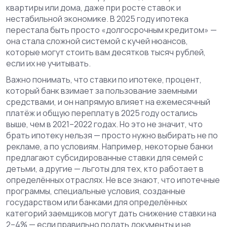
квартиры или дома, даже при росте ставок и
нестабильной экономике.
В 2025 году ипотека
перестала быть просто «долгосрочным кредитом» —
она стала сложной системой с кучей нюансов,
которые могут стоить вам десятков тысяч рублей,
если их не учитывать.
Важно понимать, что
ставки по ипотеке
,
процент,
который банк взимает за пользование заемными
средствами, и он напрямую влияет на ежемесячный
платёж и общую переплату
в 2025 году остались
выше, чем в 2021–2022 годах. Но это не значит, что
брать ипотеку нельзя — просто нужно выбирать не по
рекламе, а по условиям. Например, некоторые банки
предлагают субсидированные ставки для семей с
детьми, а другие — льготы для тех, кто работает в
определённых отраслях. Не все знают, что
ипотечные
программы
,
специальные условия, созданные
государством или банками для определённых
категорий заемщиков
могут дать снижение ставки на
2–4% — если правильно подать документы и не