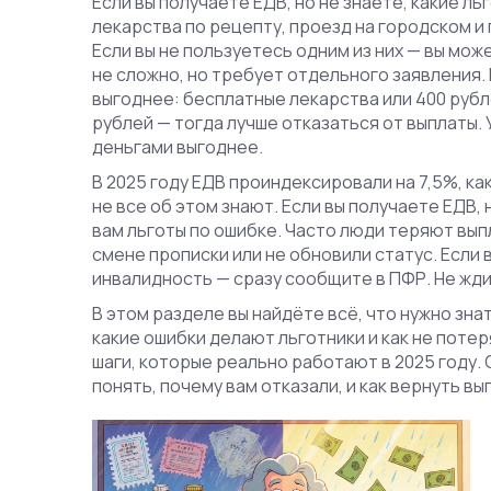
Если вы получаете ЕДВ, но не знаете, какие ль
лекарства по рецепту, проезд на городском и
Если вы не пользуетесь одним из них — вы мож
не сложно, но требует отдельного заявления. 
выгоднее: бесплатные лекарства или 400 рубле
рублей — тогда лучше отказаться от выплаты. 
деньгами выгоднее.
В 2025 году ЕДВ проиндексировали на 7,5%, как
не все об этом знают. Если вы получаете ЕДВ,
вам льготы по ошибке. Часто люди теряют вып
смене прописки или не обновили статус. Если 
инвалидность — сразу сообщите в ПФР. Не ждит
В этом разделе вы найдёте всё, что нужно знат
какие ошибки делают льготники и как не потер
шаги, которые реально работают в 2025 году.
понять, почему вам отказали, и как вернуть вы