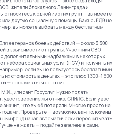
нвалидность из-за службы
. Также сюда входят
ВОВ, жители блокадного Ленинграда и
 вы относитесь к одной из этих групп — вы имеете
ю или другую социальную помощь. Важно: ЕДВ не
ример, вы можете выбрать между бесплатным
 Для ветеранов боевых действий — около 3 500
лей в зависимости от группы. Участники СВО
но с дополнительными надбавками в некоторых
 от набора социальных услуг (НСУ) и получить их
 Например, если вы не пользуетесь бесплатными
 их стоимость в деньгах — это плюс 1 300–1 500
оты — отказываться не стоит.
МФЦ или сайт Госуслуг. Нужно подать
, удостоверение льготника, СНИЛС. Если у вас
не значит, что вы её потеряли. Многие просто не
ь годами. Проверьте — возможно, вам положены
ионный фонд начал автоматически пересчитывать
 Лучше не ждать — подайте заявление сами.