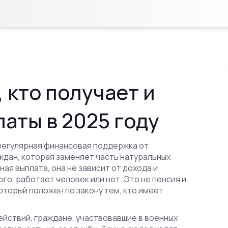
, кто получает и
аты в 2025 году
регулярная финансовая поддержка от
ждан, которая заменяет часть натуральных
ная выплата
, она не зависит от дохода и
го, работает человек или нет.
Это не пенсия и
оторый положен по закону тем, кто имеет
ействий
,
граждане, участвовавшие в военных