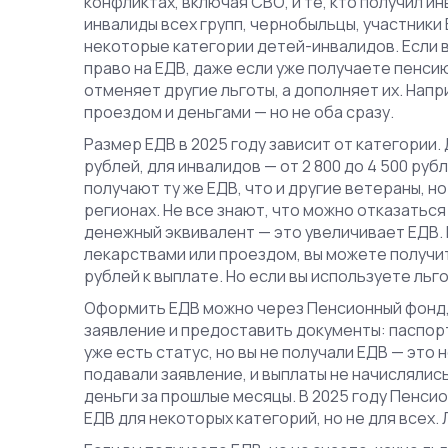
конфликтах, включая СВО, и те, кто получил и
инвалиды всех групп
,
чернобыльцы, участники 
некоторые категории детей-инвалидов
. Если
право на ЕДВ, даже если уже получаете пенси
отменяет другие льготы, а дополняет их. Нап
проездом и деньгами — но не оба сразу.
Размер ЕДВ в 2025 году зависит от категории.
рублей, для инвалидов — от 2 800 до 4 500 руб
получают ту же ЕДВ, что и другие ветераны, 
регионах. Не все знают, что можно отказаться
денежный эквивалент — это увеличивает ЕДВ.
лекарствами или проездом, вы можете получить
рублей к выплате. Но если вы используете льг
Оформить ЕДВ можно через Пенсионный фонд, 
заявление и предоставить документы: паспорт
уже есть статус, но вы не получали ЕДВ — это 
подавали заявление, и выплаты не начислялис
деньги за прошлые месяцы. В 2025 году Пенс
ЕДВ для некоторых категорий, но не для всех.