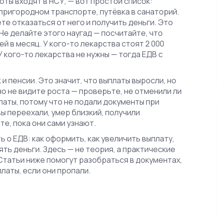
готы входят в НСУ, — вот простой список:
 пригородном транспорте, путёвка в санаторий.
ете отказаться от него и получить деньги. Это
Не делайте этого наугад — посчитайте, что
й в месяц. У кого-то лекарства стоят 2 000
У кого-то лекарства не нужны — тогда ЕДВ с
 и пенсии. Это значит, что выплаты выросли, но
 но не видите роста — проверьте, не отменили ли
латы, потому что не подали документы при
вы переехали, умер близкий, получили
е, пока они сами узнают.
ь о ЕДВ: как оформить, как увеличить выплату,
ять деньги. Здесь — не теория, а практические
 Статьи ниже помогут разобраться в документах,
платы, если они пропали.