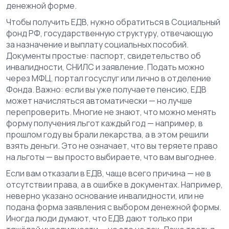
денежной форме.
Чтобы получить ЕДВ, нужно обратиться в
Социальный
фонд РФ
,
государственную структуру, отвечающую
за назначение и выплату социальных пособий
.
Документы простые: паспорт, свидетельство об
инвалидности, СНИЛС и заявление. Подать можно
через МФЦ, портал госуслуг или лично в отделение
Фонда. Важно: если вы уже получаете пенсию, ЕДВ
может начисляться автоматически — но лучше
перепроверить. Многие не знают, что можно менять
форму получения льгот каждый год — например, в
прошлом году вы брали лекарства, а в этом решили
взять деньги. Это не означает, что вы теряете право
на льготы — вы просто выбираете, что вам выгоднее.
Если вам отказали в ЕДВ, чаще всего причина — не в
отсутствии права, а в ошибке в документах. Например,
неверно указано основание инвалидности, или не
подана форма заявления с выбором денежной формы.
Иногда люди думают, что ЕДВ дают только при