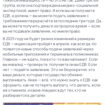
тяжёлой инвалидности — но это не так. Даже третья
группа, если она подтверждена медико-социальной
экспертизой, имеет право. И если вы не получаете
ЕДВ, а должны — вы можете подать заявление с
требованием перерасчёта за последние три года. Да,
вы можете получить деньги за прошлое время — если
вы не подавали заявление, но имели право.
В 2025 году не будет резких изменений в размерах
ЕДВ — индексация пройдёт в апреле, как всегда. Но
появятся новые способы подачи заявлений через
мобильные приложения и терминалы в поликлиниках.
Главное — не ждать, пока кто-то вам напомнит. Если
вы инвалид — проверьте, получаете ли вы ЕДВ. Если
нет — подайте заявление. Это не бюрократия, это
ваши деньги, которые государство обязано
выплачивать. Ниже — всё, что нужно знать о ЕДВ: как
оформить, как не потерять выплату, что делать, если
её отменили, и какие ловушки ждут тех, кто не
разбирается в деталях.