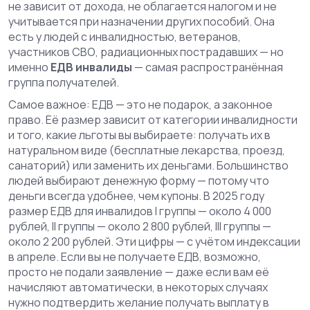
не зависит от дохода, не облагается налогом и не
учитывается при назначении других пособий. Она
есть у людей с инвалидностью, ветеранов,
участников СВО, радиационных пострадавших — но
именно
ЕДВ инвалиды
— самая распространённая
группа получателей.
Самое важное: ЕДВ — это не подарок, а законное
право. Её размер зависит от категории инвалидности
и того, какие льготы вы выбираете: получать их в
натуральном виде (бесплатные лекарства, проезд,
санаторий) или заменить их деньгами. Большинство
людей выбирают денежную форму — потому что
деньги всегда удобнее, чем купоны. В 2025 году
размер ЕДВ для инвалидов I группы — около 4 000
рублей, II группы — около 2 800 рублей, III группы —
около 2 200 рублей. Эти цифры — с учётом индексации
в апреле. Если вы не получаете ЕДВ, возможно,
просто не подали заявление — даже если вам её
начисляют автоматически, в некоторых случаях
нужно подтвердить желание получать выплату в