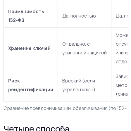
Применимость
Да, полностью
Да, п
152-ФЗ
Може
Отдельно, с
отсут
Хранение ключей
усиленной защитой
или хр
отдел
Зависи
Риск
Высокий (если
метод
реидентификации
украден ключ)
(сниз
Сравнение псевдонимизации, обезличивания (по 152-Ф
Четыре способа