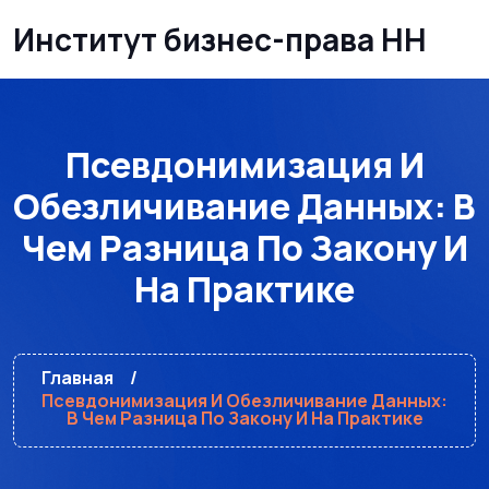
Институт бизнес-права НН
Псевдонимизация И
Обезличивание Данных: В
Чем Разница По Закону И
На Практике
Главная
Псевдонимизация И Обезличивание Данных:
В Чем Разница По Закону И На Практике