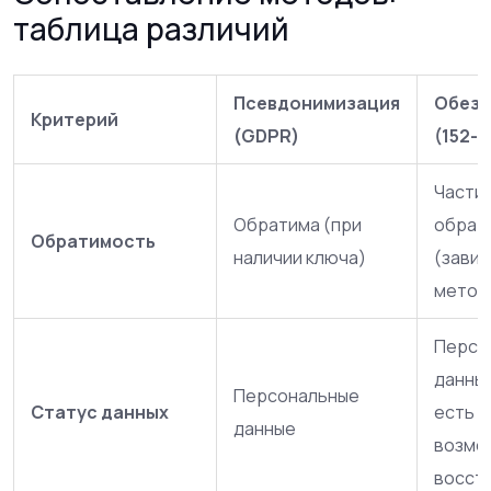
таблица различий
Псевдонимизация
Обезл
Критерий
(GDPR)
(152-Ф
Части
Обратима (при
обрат
Обратимость
наличии ключа)
(завис
метод
Персо
данные
Персональные
Статус данных
есть
данные
возмо
восст