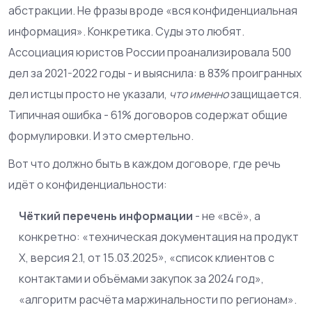
абстракции. Не фразы вроде «вся конфиденциальная
информация». Конкретика. Суды это любят.
Ассоциация юристов России проанализировала 500
дел за 2021-2022 годы - и выяснила: в 83% проигранных
дел истцы просто не указали,
что именно
защищается.
Типичная ошибка - 61% договоров содержат общие
формулировки. И это смертельно.
Вот что должно быть в каждом договоре, где речь
идёт о конфиденциальности:
Чёткий перечень информации
- не «всё», а
конкретно: «техническая документация на продукт
Х, версия 2.1, от 15.03.2025», «список клиентов с
контактами и объёмами закупок за 2024 год»,
«алгоритм расчёта маржинальности по регионам».