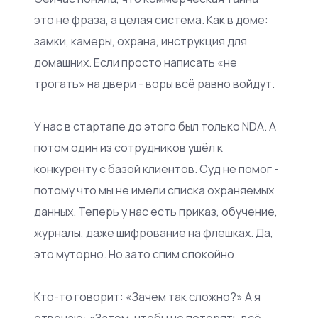
это не фраза, а целая система. Как в доме:
замки, камеры, охрана, инструкция для
домашних. Если просто написать «не
трогать» на двери - воры всё равно войдут.
У нас в стартапе до этого был только NDA. А
потом один из сотрудников ушёл к
конкуренту с базой клиентов. Суд не помог -
потому что мы не имели списка охраняемых
данных. Теперь у нас есть приказ, обучение,
журналы, даже шифрование на флешках. Да,
это муторно. Но зато спим спокойно.
Кто-то говорит: «Зачем так сложно?» А я
отвечаю: «Затем, чтобы не потерять всё,