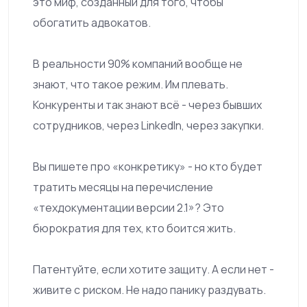
это миф, созданный для того, чтобы
обогатить адвокатов.
В реальности 90% компаний вообще не
знают, что такое режим. Им плевать.
Конкуренты и так знают всё - через бывших
сотрудников, через LinkedIn, через закупки.
Вы пишете про «конкретику» - но кто будет
тратить месяцы на перечисление
«техдокументации версии 2.1»? Это
бюрократия для тех, кто боится жить.
Патентуйте, если хотите защиту. А если нет -
живите с риском. Не надо панику раздувать.