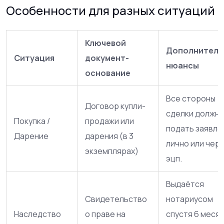
Особенности для разных ситуаций
Ключевой
Дополнитель
Ситуация
документ-
нюансы
основание
Все стороны
Договор купли-
сделки должн
Покупка /
продажи или
подать заявле
Дарение
дарения (в 3
лично или чер
экземплярах)
эцп.
Выдаётся
Свидетельство
нотариусом
Наследство
о праве на
спустя 6 меся