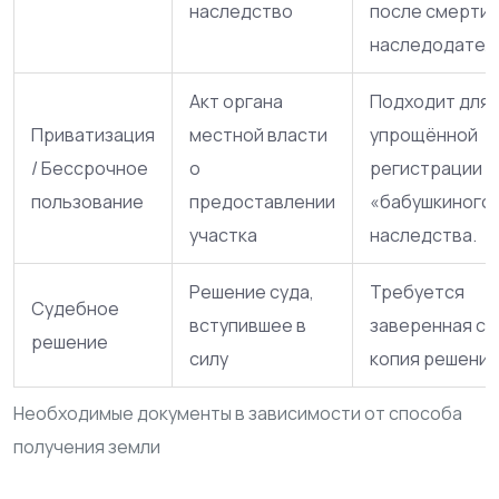
наследство
после смерти
наследодател
Акт органа
Подходит для
Приватизация
местной власти
упрощённой
/ Бессрочное
о
регистрации п
пользование
предоставлении
«бабушкиного
участка
наследства.
Решение суда,
Требуется
Судебное
вступившее в
заверенная с
решение
силу
копия решения
Необходимые документы в зависимости от способа
получения земли