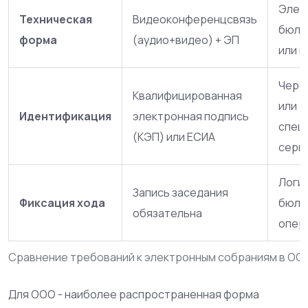
Элек
Техническая
Видеоконференцсвязь
бюлл
форма
(аудио+видео) + ЭП
или в
Чере
Квалифицированная
или
Идентификация
электронная подпись
спец
(КЭП) или ЕСИА
серв
Логи 
Запись заседания
Фиксация хода
бюлл
обязательна
опер
Сравнение требований к электронным собраниям в ООО
Для
ООО
- наиболее распространенная форма