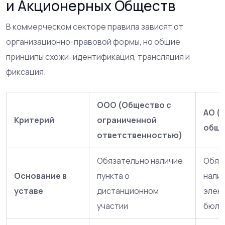
и Акционерных Обществ
В коммерческом секторе правила зависят от
организационно-правовой формы, но общие
принципы схожи: идентификация, трансляция и
фиксация.
ООО (Общество с
АО (
Критерий
ограниченной
обще
ответственностью)
Обязательно наличие
Обяз
Основание в
пункта о
налич
уставе
дистанционном
элек
участии
бюлл