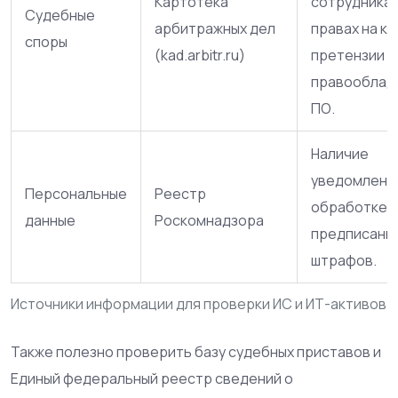
Картотека
сотрудникам
Судебные
арбитражных дел
правах на ко
споры
(kad.arbitr.ru)
претензии
правооблад
ПО.
Наличие
уведомлени
Персональные
Реестр
обработке 
данные
Роскомнадзора
предписаний
штрафов.
Источники информации для проверки ИС и ИТ-активов
Также полезно проверить базу судебных приставов и
Единый федеральный реестр сведений о