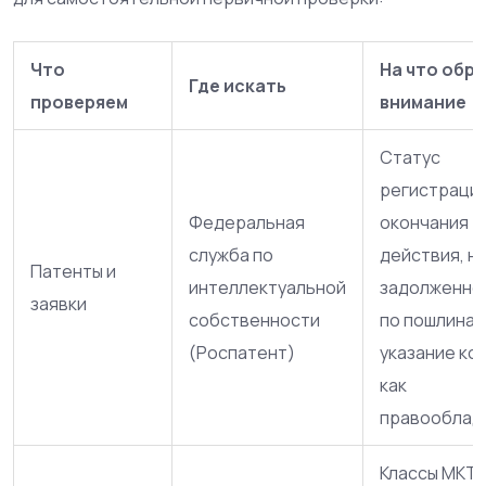
Что
На что обр
Где искать
проверяем
внимание
Статус
регистрации
Федеральная
окончания
служба по
действия, н
Патенты и
интеллектуальной
задолженно
заявки
собственности
по пошлинам
(Роспатент)
указание ко
как
правооблад
Классы МКТ