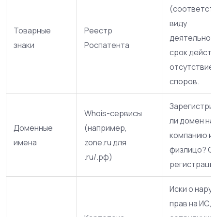
(соответств
виду
Товарные
Реестр
деятельност
знаки
Роспатента
срок действ
отсутствие
споров.
Зарегистри
Whois-сервисы
ли домен на
Доменные
(например,
компанию и
имена
zone.ru для
физлицо? С
.ru/.рф)
регистрации
Иски о нару
прав на ИС, 