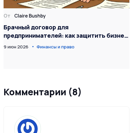
От
Claire Bushby
Брачный договор для
предпринимателей: как защитить бизнес
от раздела при разводе
9 июн 2026
Финансы и право
Комментарии (8)